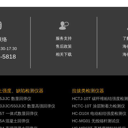
服务支持
了
联络
售后政策
海
0-17:30
相关下载
海
0-5818
土强度、缺陷检测仪器
拉拔类检测仪器
25J/JC 数显回弹仪
HCTJ-10T 碳纤维粘结强度检
50J/JC/550J/JC 数显高强回弹仪
HCTC-10T 涂层附着力检测仪
225T 一体式数显回弹仪
HC-D10X 电动粘结强度检测仪
225A 混凝土回弹仪
HC-MG01 无线锚杆测试仪