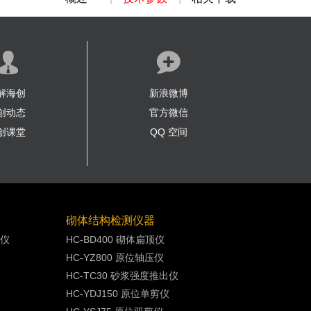
解海创
新浪微博
创动态
官方微信
创课堂
QQ 空间
砌体结构检测仪器
测仪
HC-BD400 砌体扁顶仪
HC-YZ800 原位轴压仪
HC-TC30 砂浆强度推出仪
HC-YDJ150 原位单剪仪