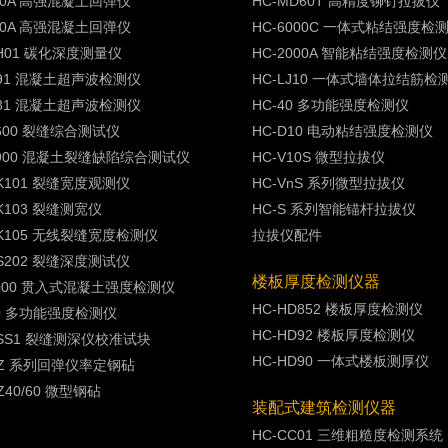
450A 高强混凝土回弹仪
HC-MD60T 高精度铆钉拉拔仪
550A 高强混凝土回弹仪
HC-6000C 一体式粘结强度检
TH01 碳化深度测量仪
HC-2000A 智能粘结强度检测仪
U91 混凝土超声波检测仪
HC-LJ10 一体式墙体拉结筋检
U81 混凝土超声波检测仪
HC-40 多功能强度检测仪
F600 裂缝综合测试仪
HC-D10 电动粘结强度检测仪
F900 混凝土裂缝缺陷综合测试仪
HC-V10S 微型拉拔仪
CK101 裂缝宽度观测仪
HC-VnS 系列微型拉拔仪
CK103 裂缝测宽仪
HC-S 系列智能锚杆拉拔仪
CK105 无线裂缝宽度检测仪
拉拔仪配件
CS202 裂缝深度测试仪
楼板厚度检测仪器
1000 贯入式混凝土强度检测仪
HC-HD852 楼板厚度检测仪
40 多功能强度检测仪
HC-HD92 楼板厚度检测仪
CSS1 裂缝测深仪校准试块
HC-HD90 一体式楼板测厚仪
GZ 系列回弹仪率定钢砧
Z40/60 微型钢砧
装配式建筑检测仪器
HC-CC01 三维粗糙度检测系统