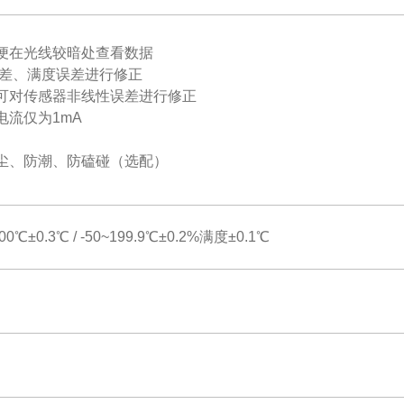
便在光线较暗处查看数据
误差、满度误差进行修正
，可对传感器非线性误差进行修正
电流仅为1mA
尘、防潮、防磕碰（选配）
~100℃±0.3℃ / -50~199.9℃±0.2%满度±0.1℃