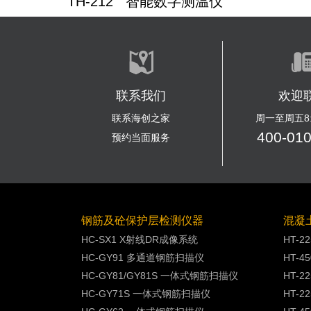
TH-212 智能数字测温仪
联系我们
欢迎
联系海创之家
周一至周五8:3
400-01
预约当面服务
钢筋及砼保护层检测仪器
混凝
HC-SX1 X射线DR成像系统
HT-2
HC-GY91 多通道钢筋扫描仪
HT-4
HC-GY81/GY81S 一体式钢筋扫描仪
HT-
HC-GY71S 一体式钢筋扫描仪
HT-