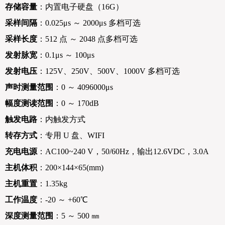
存储容量
：内置电子硬盘（16G）
采样间隔
：0.025μs ～ 2000μs 多档可选
采样长度
：512 点 ～ 2048 点多档可选
发射脉宽
：0.1μs ～ 100μs
发射电压
：125V、250V、500V、1000V 多档可选
声时测量范围
：0 ～ 4096000μs
幅度测读范围
：0 ～ 170dB
触发电路
：内触发方式
转存方式
：专用 U 盘、WIFI
充电电源
：AC100~240 V，50/60Hz，输出12.6VDC，3.0A
主机体积
：200×144×65(mm)
主机重置
：1.35kg
工作温度
：-20 ～ +60℃
深度测量范围
：5 ～ 500 ㎜