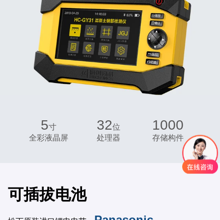
5
32
1000
寸
位
全彩液晶屏
处理器
存储构件
可插拔电池
Panasonic