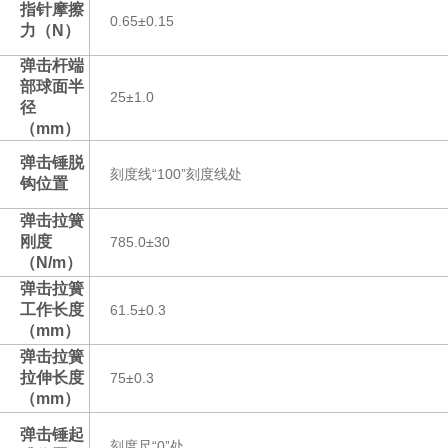
指针摩擦
0.65±0.15
力（N）
弹击杆端
部球面半
25±1.0
径
（mm）
弹击锤脱
刻度线“100”刻度线处
钩位置
弹击拉簧
刚度
785.0±30
（N/m）
弹击拉簧
工作长度
61.5±0.3
（mm）
弹击拉簧
拉伸长度
75±0.3
（mm）
弹击锤起
刻度尺“0”处