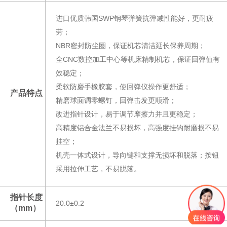
进口优质韩国SWP钢琴弹簧抗弹减性能好，更耐疲
劳；
NBR密封防尘圈，保证机芯清洁延长保养周期；
全CNC数控加工中心等机床精制机芯，保证回弹值有
效稳定；
柔软防磨手橡胶套，使回弹仪操作更舒适；
产品特点
精磨球面调零螺钉，回弹击发更顺滑；
改进指针设计，易于调节摩擦力并且更稳定；
高精度铝合金法兰不易损坏，高强度挂钩耐磨损不易
挂空；
机壳一体式设计，导向键和支撑无损坏和脱落；按钮
采用拉伸工艺，不易脱落。
指针长度
20.0±0.2
（mm）